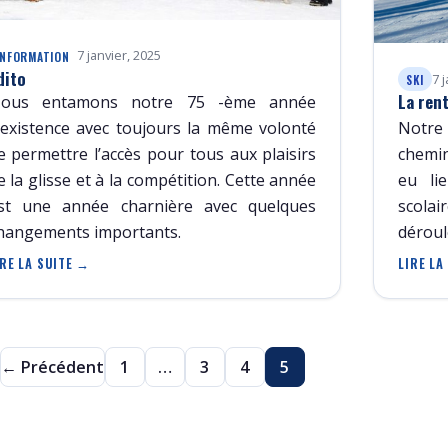
7 janvier, 2025
INFORMATION
dito
7 
SKI
La ren
ous entamons notre 75 -ème année
’existence avec toujours la même volonté
Notre
e permettre l’accès pour tous aux plaisirs
chemin
e la glisse et à la compétition. Cette année
eu li
st une année charnière avec quelques
scolai
hangements importants.
déroul
IRE LA SUITE →
LIRE LA
← Précédent
1
…
3
4
5