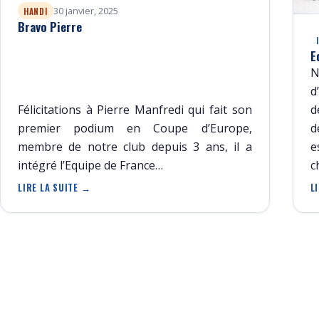
30 janvier, 2025
HANDI
Bravo Pierre
E
N
d
Félicitations à Pierre Manfredi qui fait son
d
premier podium en Coupe d’Europe,
d
membre de notre club depuis 3 ans, il a
e
intégré l’Equipe de France…
c
LIRE LA SUITE →
L
Pagination
des
publications